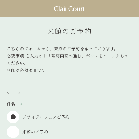
ヘ
ッ
来館のご予約
ダ
ー
こちらのフォームから、来館のご予約を承っております。
メ
必要事項 を⼊⼒の上「確認画⾯へ進む」ボタンをクリックして
ニ
ください。
ュ
＊印は必須項⽬です。
ー
を
ス
キ
<!-- -->
ッ
件名
プ
す
ブライダルフェアご予約
る
来館のご予約