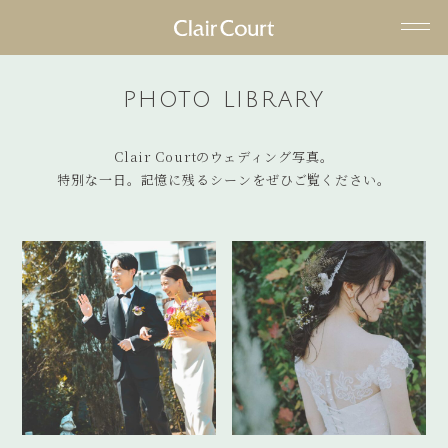
ヘ
ッ
PHOTO LIBRARY
ダ
ー
Clair Courtのウェディング写真。
メ
特別な一日。記憶に残るシーンをぜひご覧ください。
ニ
ュ
ー
を
ス
キ
ッ
プ
す
る