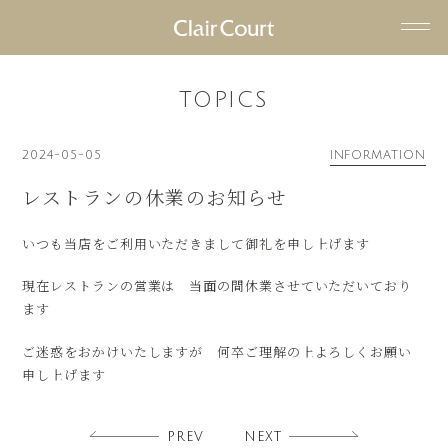
ヘ
ッ
TOPICS
ダ
ー
メ
2024-05-05
INFORMATION
ニ
レストランの休業のお知らせ
ュ
ー
いつも当店をご利用いただきまして御礼を申し上げます
を
ス
現在レストランの営業は 当面の間休業させていただいており
キ
ます
ッ
プ
ご迷惑をおかけいたしますが 何卒ご理解の上よろしくお願い
す
申し上げます
る
PREV
NEXT